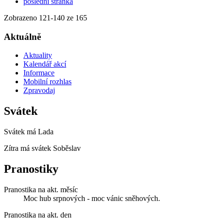
poslední stránka
Zobrazeno
121
-
140
ze 165
Aktuálně
Aktuality
Kalendář akcí
Informace
Mobilní rozhlas
Zpravodaj
Svátek
Svátek má
Lada
Zítra má svátek
Soběslav
Pranostiky
Pranostika na akt. měsíc
Moc hub srpnových - moc vánic sněhových.
Pranostika na akt. den