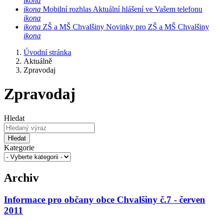
ikona
ikona
Mobilní rozhlas
Aktuální hlášení ve Vašem telefonu
ikona
ikona
ZŠ a MŠ Chvalšiny
Novinky pro ZŠ a MŠ Chvalšiny
ikona
Úvodní stránka
Aktuálně
Zpravodaj
Zpravodaj
Hledat
Hledat
Kategorie
Archiv
Informace pro občany obce Chvalšiny č.7 - červen
2011