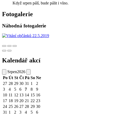
Když srpen pálí, bude pálit i víno.
Fotogalerie
Náhodná fotogalerie
Kalendář akcí
Srpen
2026
Po
Út
St
Čt
Pá
So
Ne
27
28
29
30
31
1
2
3
4
5
6
7
8
9
10
11
12
13
14
15
16
17
18
19
20
21
22
23
24
25
26
27
28
29
30
31
1
2
3
4
5
6