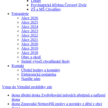
Lékaři
Psychiatrická léčebna Červený Dvůr
ZŠ a MŠ Chvalšiny
Fotogalerie
Akce 2026
Akce 2025
Akce 2024
Akce 2023
Akce 2022
Akce 2021
Akce 2020
Akce 2019
Akce 2018
Obec a okolí
Stoleté výročí chvalšinské školy
Kontakt
Úřední hodiny a kontakty
Elektronická podatelna
Napište nám
Vstup do Virtuální prohlídky zde
ikona
úřední deska
Zveřejňování právních předpisů a nařízení
ikona
ikona
Zpravodaj
Nejnovější zprávy a novinky z dění v obci