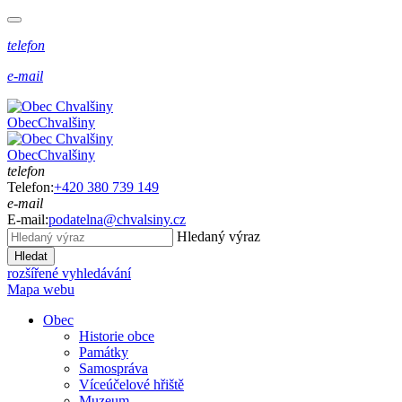
telefon
e-mail
Obec
Chvalšiny
Obec
Chvalšiny
telefon
Telefon:
+420 380 739 149
e-mail
E-mail:
podatelna@chvalsiny.cz
Hledaný výraz
Hledat
rozšířené vyhledávání
Mapa webu
Obec
Historie obce
Památky
Samospráva
Víceúčelové hřiště
Muzeum