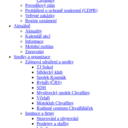
Chvalšiny
Povodňový plán
Prohlášení o ochraně soukromí (GDPR)
Veřejné zakázky
Registr oznámení
Aktuálně
Aktuality
Kalendář akcí
Informace
Mobilní rozhlas
Zpravodaj
Spolky a organizace
Zájmová sdružení a spolky
TJ Sokol
Střelecký klub
Spolek Koumák
Rybáři (ČRS)
SDH
Myslivecký spolek Chvalšiny
Včelaři
Motoklub Chvalšiny
Rodinné centrum Chvalšiňáček
Instituce a firmy
Stravování a ubytování
Prodejny a služby