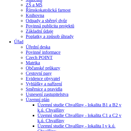
ZŠ a MŠ
Římskokatolická farnost
Knihovna
Odpady a sběrný dvůr
Povinná publicita projektů
Základní údaje
Poplatky a způsob úhrady
Úřad
Úřední deska
Povinné informace
Czech POINT
Matrika
Občanské průkazy
Cestovní pasy
Evidence obyvatel
Vyhlášky a nařízení
Směrnice a pravidla
Usnesení zastupitelstva
Územní plán
Územní studie Chvalšiny - lokalita B1 a B2 v
k.ú. Chvalšiny
Územní studie Chvalšiny - lokalita C1 a C2 v
k.ú. Chvalšiny
Územní studie Chvalšiny - lokalita I v k.ú.