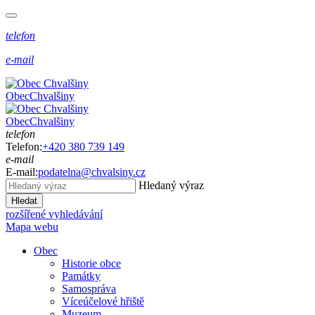
telefon
e-mail
Obec
Chvalšiny
Obec
Chvalšiny
telefon
Telefon:
+420 380 739 149
e-mail
E-mail:
podatelna@chvalsiny.cz
Hledaný výraz
Hledat
rozšířené vyhledávání
Mapa webu
Obec
Historie obce
Památky
Samospráva
Víceúčelové hřiště
Muzeum