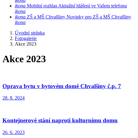
ikona
ikona
Mobilní rozhlas
Aktuální hlášení ve Vašem telefonu
ikona
ikona
ZŠ a MŠ Chvalšiny
Novinky pro ZŠ a MŠ Chvalšiny
ikona
Úvodní stránka
Fotogalerie
Akce 2023
Akce 2023
Oprava bytu v bytovém domě Chvalšiny č.p. 7
28. 8. 2024
Kontejnerové stání naproti kulturnímu domu
26. 6. 2023