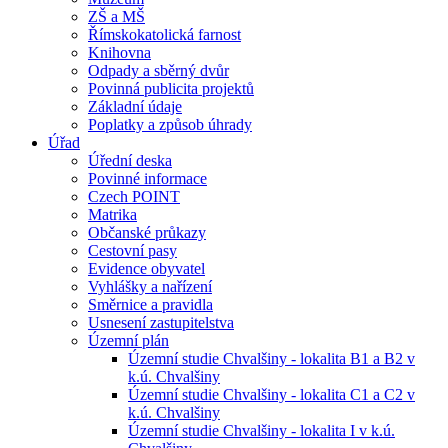
ZŠ a MŠ
Římskokatolická farnost
Knihovna
Odpady a sběrný dvůr
Povinná publicita projektů
Základní údaje
Poplatky a způsob úhrady
Úřad
Úřední deska
Povinné informace
Czech POINT
Matrika
Občanské průkazy
Cestovní pasy
Evidence obyvatel
Vyhlášky a nařízení
Směrnice a pravidla
Usnesení zastupitelstva
Územní plán
Územní studie Chvalšiny - lokalita B1 a B2 v
k.ú. Chvalšiny
Územní studie Chvalšiny - lokalita C1 a C2 v
k.ú. Chvalšiny
Územní studie Chvalšiny - lokalita I v k.ú.