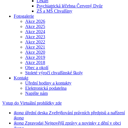
Lékaři
Psychiatrická léčebna Červený Dvůr
ZŠ a MŠ Chvalšiny
Fotogalerie
Akce 2026
Akce 2025
Akce 2024
Akce 2023
Akce 2022
Akce 2021
Akce 2020
Akce 2019
Akce 2018
Obec a okolí
Stoleté výročí chvalšinské školy
Kontakt
Úřední hodiny a kontakty
Elektronická podatelna
Napište nám
Vstup do Virtuální prohlídky zde
ikona
úřední deska
Zveřejňování právních předpisů a nařízení
ikona
ikona
Zpravodaj
Nejnovější zprávy a novinky z dění v obci