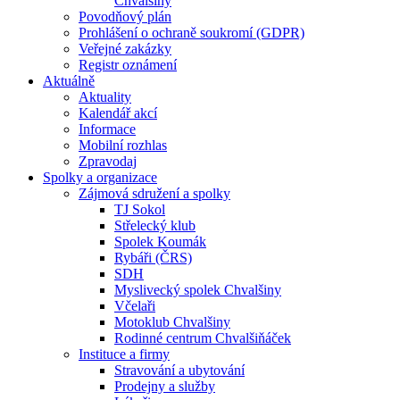
Chvalšiny
Povodňový plán
Prohlášení o ochraně soukromí (GDPR)
Veřejné zakázky
Registr oznámení
Aktuálně
Aktuality
Kalendář akcí
Informace
Mobilní rozhlas
Zpravodaj
Spolky a organizace
Zájmová sdružení a spolky
TJ Sokol
Střelecký klub
Spolek Koumák
Rybáři (ČRS)
SDH
Myslivecký spolek Chvalšiny
Včelaři
Motoklub Chvalšiny
Rodinné centrum Chvalšiňáček
Instituce a firmy
Stravování a ubytování
Prodejny a služby