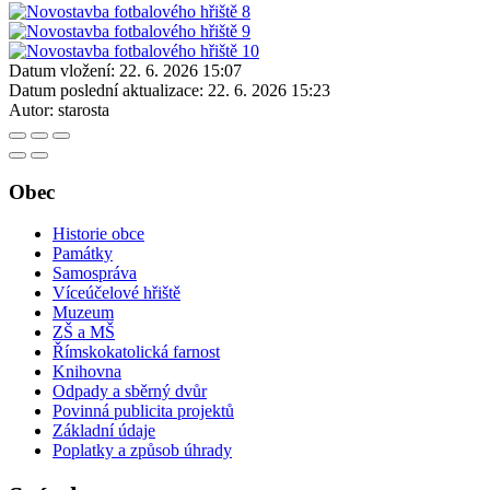
Datum vložení:
22. 6. 2026 15:07
Datum poslední aktualizace:
22. 6. 2026 15:23
Autor:
starosta
Obec
Historie obce
Památky
Samospráva
Víceúčelové hřiště
Muzeum
ZŠ a MŠ
Římskokatolická farnost
Knihovna
Odpady a sběrný dvůr
Povinná publicita projektů
Základní údaje
Poplatky a způsob úhrady