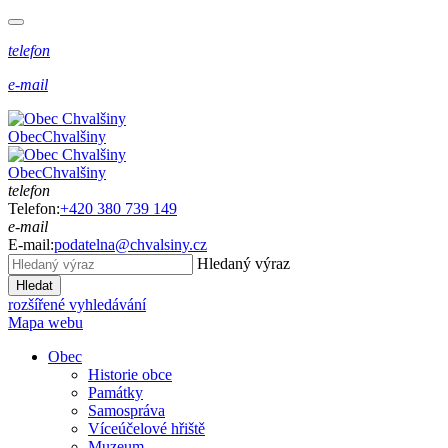
telefon
e-mail
Obec
Chvalšiny
Obec
Chvalšiny
telefon
Telefon:
+420 380 739 149
e-mail
E-mail:
podatelna@chvalsiny.cz
Hledaný výraz
Hledat
rozšířené vyhledávání
Mapa webu
Obec
Historie obce
Památky
Samospráva
Víceúčelové hřiště
Muzeum