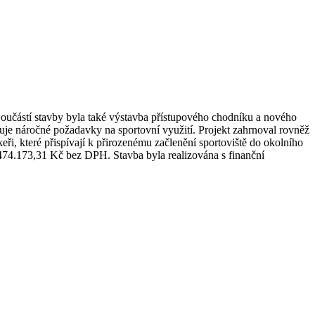
Součástí stavby byla také výstavba přístupového chodníku a nového
lňuje náročné požadavky na sportovní využití. Projekt zahrnoval rovněž
i, které přispívají k přirozenému začlenění sportoviště do okolního
474.173,31 Kč bez DPH. Stavba byla realizována s finanční