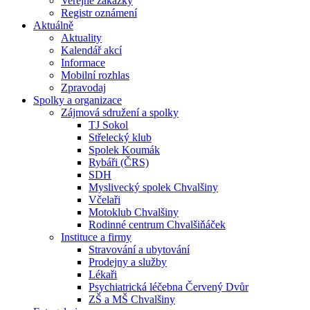
Veřejné zakázky
Registr oznámení
Aktuálně
Aktuality
Kalendář akcí
Informace
Mobilní rozhlas
Zpravodaj
Spolky a organizace
Zájmová sdružení a spolky
TJ Sokol
Střelecký klub
Spolek Koumák
Rybáři (ČRS)
SDH
Myslivecký spolek Chvalšiny
Včelaři
Motoklub Chvalšiny
Rodinné centrum Chvalšiňáček
Instituce a firmy
Stravování a ubytování
Prodejny a služby
Lékaři
Psychiatrická léčebna Červený Dvůr
ZŠ a MŠ Chvalšiny