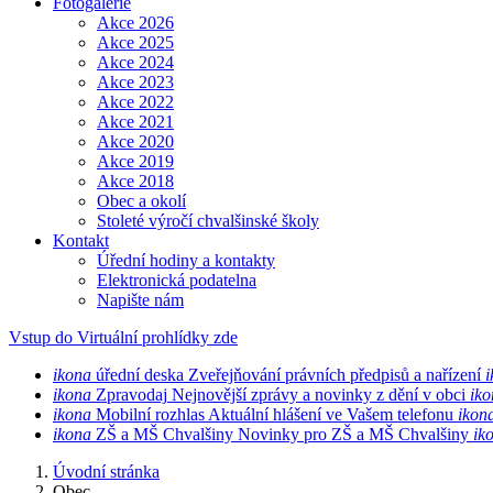
Fotogalerie
Akce 2026
Akce 2025
Akce 2024
Akce 2023
Akce 2022
Akce 2021
Akce 2020
Akce 2019
Akce 2018
Obec a okolí
Stoleté výročí chvalšinské školy
Kontakt
Úřední hodiny a kontakty
Elektronická podatelna
Napište nám
Vstup do Virtuální prohlídky zde
ikona
úřední deska
Zveřejňování právních předpisů a nařízení
i
ikona
Zpravodaj
Nejnovější zprávy a novinky z dění v obci
iko
ikona
Mobilní rozhlas
Aktuální hlášení ve Vašem telefonu
ikon
ikona
ZŠ a MŠ Chvalšiny
Novinky pro ZŠ a MŠ Chvalšiny
ik
Úvodní stránka
Obec