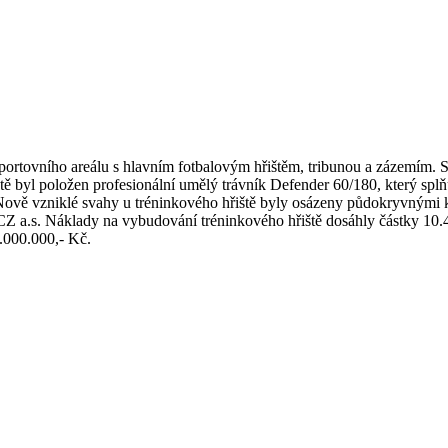
sportovního areálu s hlavním fotbalovým hřištěm, tribunou a zázemím. 
řiště byl položen profesionální umělý trávník Defender 60/180, který sp
Nově vzniklé svahy u tréninkového hřiště byly osázeny půdokryvnými keř
Z a.s. Náklady na vybudování tréninkového hřiště dosáhly částky 10.
.000.000,- Kč.