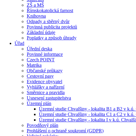
ZŠ a MŠ
Římskokatolická farnost
Knihovna
Odpady a sběrný dvůr
Povinná publicita projektů
Základní údaje
Poplatky a způsob úhrady
Úřad
Úřední deska
Povinné informace
Czech POINT
Matrika
Občanské průkazy
Cestovní pasy
Evidence obyvatel
Vyhlášky a nařízení
Směrnice a pravidla
Usnesení zastupitelstva
Územní plán
Územní studie Chvalšiny - lokalita B1 a B2 v k.ú.
Územní studie Chvalšiny - lokalita C1 a C2 v k.ú.
Územní studie Chvalšiny - lokalita I v k.ú. Chvalš
Povodňový plán
Prohlášení o ochraně soukromí (GDPR)