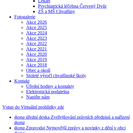
Lékaři
Psychiatrická léčebna Červený Dvůr
ZŠ a MŠ Chvalšiny
Fotogalerie
Akce 2026
Akce 2025
Akce 2024
Akce 2023
Akce 2022
Akce 2021
Akce 2020
Akce 2019
Akce 2018
Obec a okolí
Stoleté výročí chvalšinské školy
Kontakt
Úřední hodiny a kontakty
Elektronická podatelna
Napište nám
Vstup do Virtuální prohlídky zde
ikona
úřední deska
Zveřejňování právních předpisů a nařízení
ikona
ikona
Zpravodaj
Nejnovější zprávy a novinky z dění v obci