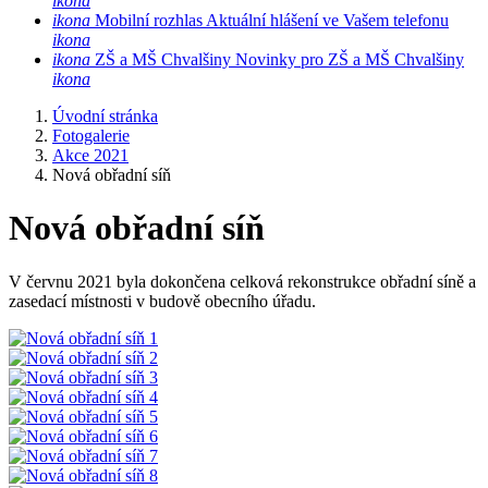
ikona
ikona
Mobilní rozhlas
Aktuální hlášení ve Vašem telefonu
ikona
ikona
ZŠ a MŠ Chvalšiny
Novinky pro ZŠ a MŠ Chvalšiny
ikona
Úvodní stránka
Fotogalerie
Akce 2021
Nová obřadní síň
Nová obřadní síň
V červnu 2021 byla dokončena celková rekonstrukce obřadní síně a
zasedací místnosti v budově obecního úřadu.