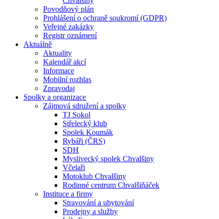
Chvalšiny
Povodňový plán
Prohlášení o ochraně soukromí (GDPR)
Veřejné zakázky
Registr oznámení
Aktuálně
Aktuality
Kalendář akcí
Informace
Mobilní rozhlas
Zpravodaj
Spolky a organizace
Zájmová sdružení a spolky
TJ Sokol
Střelecký klub
Spolek Koumák
Rybáři (ČRS)
SDH
Myslivecký spolek Chvalšiny
Včelaři
Motoklub Chvalšiny
Rodinné centrum Chvalšiňáček
Instituce a firmy
Stravování a ubytování
Prodejny a služby