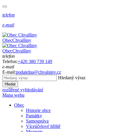
telefon
e-mail
Obec
Chvalšiny
Obec
Chvalšiny
telefon
Telefon:
+420 380 739 149
e-mail
E-mail:
podatelna@chvalsiny.cz
Hledaný výraz
Hledat
rozšířené vyhledávání
Mapa webu
Obec
Historie obce
Památky
Samospráva
Víceúčelové hřiště
Muzeum