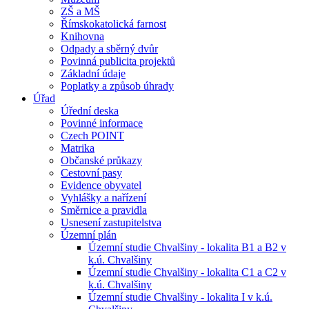
ZŠ a MŠ
Římskokatolická farnost
Knihovna
Odpady a sběrný dvůr
Povinná publicita projektů
Základní údaje
Poplatky a způsob úhrady
Úřad
Úřední deska
Povinné informace
Czech POINT
Matrika
Občanské průkazy
Cestovní pasy
Evidence obyvatel
Vyhlášky a nařízení
Směrnice a pravidla
Usnesení zastupitelstva
Územní plán
Územní studie Chvalšiny - lokalita B1 a B2 v
k.ú. Chvalšiny
Územní studie Chvalšiny - lokalita C1 a C2 v
k.ú. Chvalšiny
Územní studie Chvalšiny - lokalita I v k.ú.