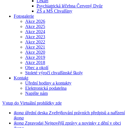
Lékaři
Psychiatrická léčebna Červený Dvůr
ZŠ a MŠ Chvalšiny
Fotogalerie
Akce 2026
Akce 2025
Akce 2024
Akce 2023
Akce 2022
Akce 2021
Akce 2020
Akce 2019
Akce 2018
Obec a okolí
Stoleté výročí chvalšinské školy
Kontakt
Úřední hodiny a kontakty
Elektronická podatelna
Napište nám
Vstup do Virtuální prohlídky zde
ikona
úřední deska
Zveřejňování právních předpisů a nařízení
ikona
ikona
Zpravodaj
Nejnovější zprávy a novinky z dění v obci