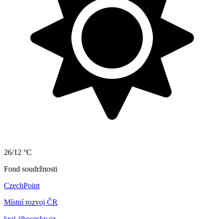
26/12 °C
Fond soudržnosti
CzechPoint
Místní rozvoj ČR
kraj-jihocesky.cz