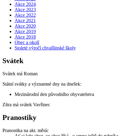
Akce 2024
Akce 2023
Akce 2022
Akce 2021
Akce 2020
Akce 2019
Akce 2018
Obec a okolí
Stoleté výročí chvalšinské školy
Svátek
Svátek má
Roman
Státní svátky a významné dny na dnešek:
Mezinárodní den původního obyvatelstva
Zítra má svátek
Vavřinec
Pranostiky
Pranostika na akt. měsíc
Ať si kdo chce, co chce říká - v srpnu ještě do rybníka.