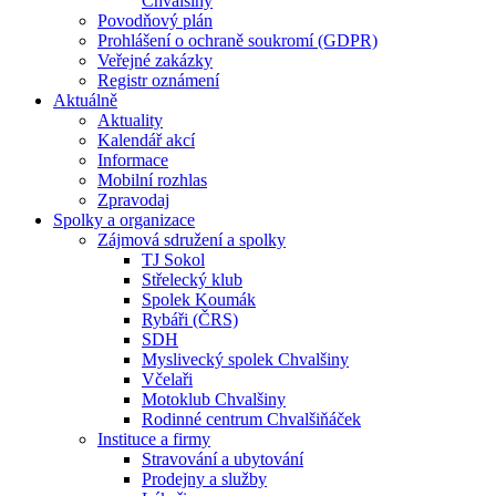
Chvalšiny
Povodňový plán
Prohlášení o ochraně soukromí (GDPR)
Veřejné zakázky
Registr oznámení
Aktuálně
Aktuality
Kalendář akcí
Informace
Mobilní rozhlas
Zpravodaj
Spolky a organizace
Zájmová sdružení a spolky
TJ Sokol
Střelecký klub
Spolek Koumák
Rybáři (ČRS)
SDH
Myslivecký spolek Chvalšiny
Včelaři
Motoklub Chvalšiny
Rodinné centrum Chvalšiňáček
Instituce a firmy
Stravování a ubytování
Prodejny a služby