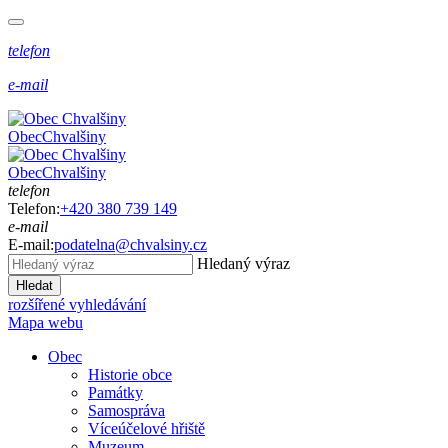
telefon
e-mail
Obec
Chvalšiny
Obec
Chvalšiny
telefon
Telefon:
+420 380 739 149
e-mail
E-mail:
podatelna@chvalsiny.cz
Hledaný výraz
Hledat
rozšířené vyhledávání
Mapa webu
Obec
Historie obce
Památky
Samospráva
Víceúčelové hřiště
Muzeum