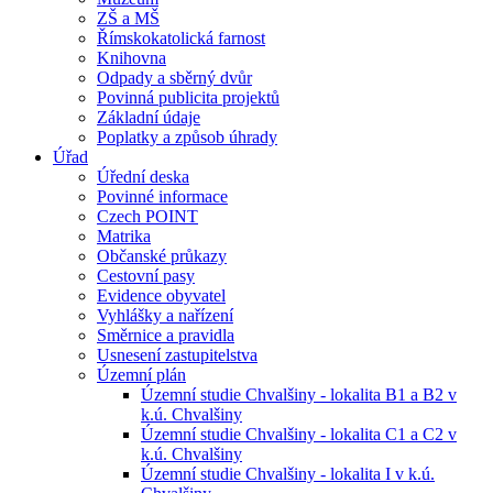
ZŠ a MŠ
Římskokatolická farnost
Knihovna
Odpady a sběrný dvůr
Povinná publicita projektů
Základní údaje
Poplatky a způsob úhrady
Úřad
Úřední deska
Povinné informace
Czech POINT
Matrika
Občanské průkazy
Cestovní pasy
Evidence obyvatel
Vyhlášky a nařízení
Směrnice a pravidla
Usnesení zastupitelstva
Územní plán
Územní studie Chvalšiny - lokalita B1 a B2 v
k.ú. Chvalšiny
Územní studie Chvalšiny - lokalita C1 a C2 v
k.ú. Chvalšiny
Územní studie Chvalšiny - lokalita I v k.ú.