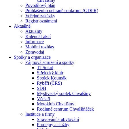
Chvalšiny
Povodňový plán
Prohlášení o ochraně soukromí (GDPR)
Veřejné zakázky
Registr oznámení
Aktuálně
Aktuality
Kalendář akcí
Informace
Mobilní rozhlas
Zpravodaj
Spolky a organizace
Zájmová sdružení a spolky
TJ Sokol
Střelecký klub
Spolek Koumák
Rybáři (ČRS)
SDH
Myslivecký spolek Chvalšiny
Včelaři
Motoklub Chvalšiny
Rodinné centrum Chvalšiňáček
Instituce a firmy
Stravování a ubytování
Prodejny a služby