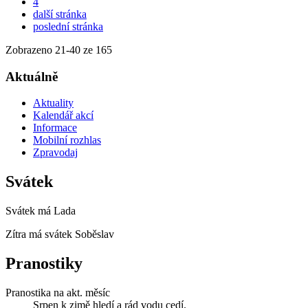
4
další stránka
poslední stránka
Zobrazeno
21
-
40
ze 165
Aktuálně
Aktuality
Kalendář akcí
Informace
Mobilní rozhlas
Zpravodaj
Svátek
Svátek má
Lada
Zítra má svátek
Soběslav
Pranostiky
Pranostika na akt. měsíc
Srpen k zimě hledí a rád vodu cedí.