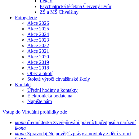
Lékaři
Psychiatrická léčebna Červený Dvůr
ZŠ a MŠ Chvalšiny
Fotogalerie
Akce 2026
Akce 2025
Akce 2024
Akce 2023
Akce 2022
Akce 2021
Akce 2020
Akce 2019
Akce 2018
Obec a okolí
Stoleté výročí chvalšinské školy
Kontakt
Úřední hodiny a kontakty
Elektronická podatelna
Napište nám
Vstup do Virtuální prohlídky zde
ikona
úřední deska
Zveřejňování právních předpisů a nařízení
ikona
ikona
Zpravodaj
Nejnovější zprávy a novinky z dění v obci