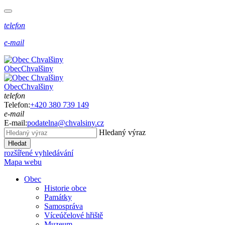
telefon
e-mail
Obec
Chvalšiny
Obec
Chvalšiny
telefon
Telefon:
+420 380 739 149
e-mail
E-mail:
podatelna@chvalsiny.cz
Hledaný výraz
Hledat
rozšířené vyhledávání
Mapa webu
Obec
Historie obce
Památky
Samospráva
Víceúčelové hřiště
Muzeum