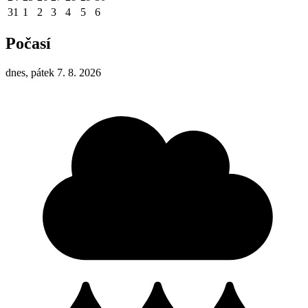
31
1
2
3
4
5
6
Počasí
dnes, pátek 7. 8. 2026