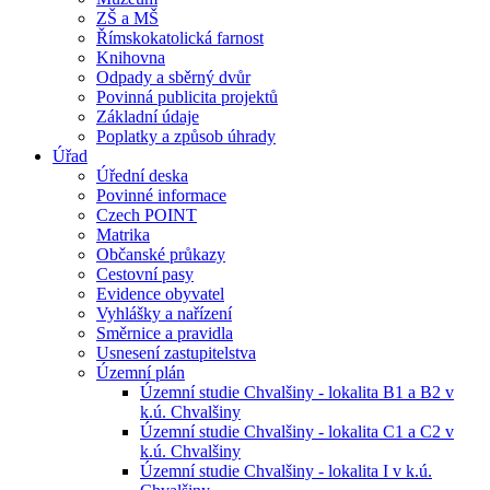
ZŠ a MŠ
Římskokatolická farnost
Knihovna
Odpady a sběrný dvůr
Povinná publicita projektů
Základní údaje
Poplatky a způsob úhrady
Úřad
Úřední deska
Povinné informace
Czech POINT
Matrika
Občanské průkazy
Cestovní pasy
Evidence obyvatel
Vyhlášky a nařízení
Směrnice a pravidla
Usnesení zastupitelstva
Územní plán
Územní studie Chvalšiny - lokalita B1 a B2 v
k.ú. Chvalšiny
Územní studie Chvalšiny - lokalita C1 a C2 v
k.ú. Chvalšiny
Územní studie Chvalšiny - lokalita I v k.ú.