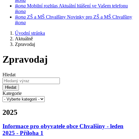
ikona
ikona
Mobilní rozhlas
Aktuální hlášení ve Vašem telefonu
ikona
ikona
ZŠ a MŠ Chvalšiny
Novinky pro ZŠ a MŠ Chvalšiny
ikona
Úvodní stránka
Aktuálně
Zpravodaj
Zpravodaj
Hledat
Hledat
Kategorie
2025
Informace pro obyvatele obce Chvalšiny - leden
2025 - Příloha 1